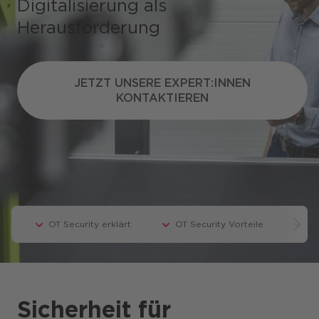
Digitalisierung als
Herausforderung
JETZT UNSERE EXPERT:INNEN
JETZT UNSERE EXPERT:INNEN
KONTAKTIEREN
KONTAKTIEREN
Presse
CANCOM Produkte
Events
Blog
Podcast
OT Security erklärt
OT Security Vorteile
OT
Karriere
Sicherheit für
Business-Themen