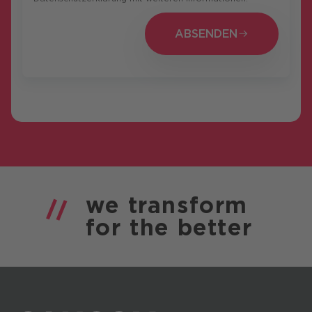
ABSENDEN
ABSENDEN
we
transform
for the
better