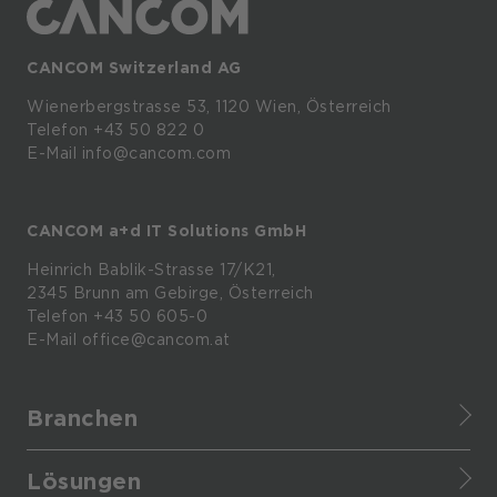
CANCOM Switzerland AG
Wienerbergstrasse
53,
1120
Wien,
Österreich
Telefon +43 50 822 0
E-Mail info@cancom.com
CANCOM a+d IT Solutions GmbH
Heinrich
Bablik-Strasse
17/K21,
2345
Brunn
am
Gebirge, Österreich
Telefon
+43 50 605-0
E-Mail
office@cancom.at
Branchen
Finance
Lösungen
Healthcare