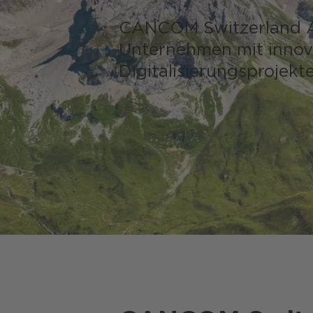
Tourism
CANCOM Switzerland A
Unternehmen mit innov
Digitalisierungs­projek