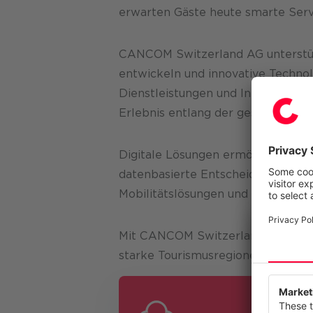
erwarten Gäste heute smarte Ser
CANCOM Switzerland AG unterstütz
entwickeln und innovative Technolo
Dienstleistungen und Infrastruktu
Erlebnis entlang der gesamten
Gu
Digitale Lösungen ermöglichen ein
datenbasierte Entscheidungen für
Mobilitätslösungen und integriert
Mit CANCOM Switzerland AG gestalte
starke Tourismusregionen in
Öster
Wir resp
Diese Web
anzubiete