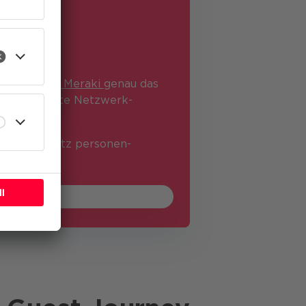
eren
nn ist
Cisco Meraki
genau das
l die gesamte Netzwerk­
former Schutz personen­