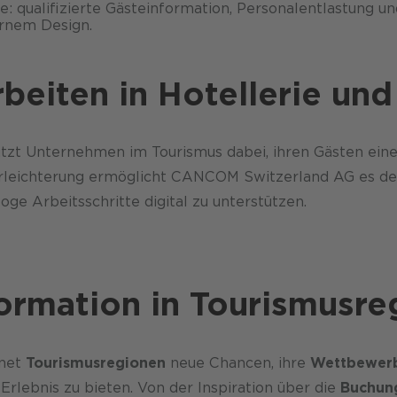
le: qualifizierte Gäste­information, Personal­entlastung 
rnem Design.
beiten in Hotellerie un
zt Unternehmen im Tourismus dabei, ihren Gästen ein
erleichterung ermöglicht CANCOM Switzerland AG es den
ge Arbeits­schritte digital zu unterstützen.
formation in Tourismusr
net
Tourismusregionen
neue Chancen, ihre
Wettbewerb
Erlebnis zu bieten. Von der Inspiration über die
Buchun