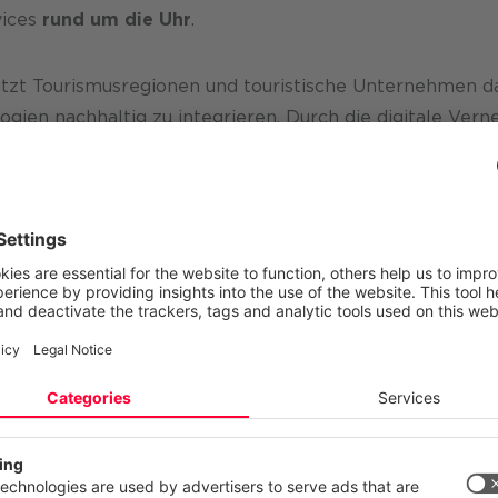
vices
rund um die Uhr
.
t Tourismusregionen und touristische Unternehmen dabe
gien nachhaltig zu integrieren. Durch die digitale Vern
ren entstehen effiziente Prozesse, eine vereinfachte
Ver
est Journey
.
e intelligente Nutzung von
Daten
, personalisierte Ange
 eine nachhaltige Entwicklung der
Tourismuswirtschaft
e Buchungssysteme profitieren Reisende, Betriebe und 
n Sie die Digitalisierung im Tourismus strategisch, inn
reich
.
ektieren Ihre Privatsphäre
site verwendet Cookies und ähnliche Technologien, um unsere Dien
n, stetig zu verbessern und Werbung entsprechend Ihrer Interessen