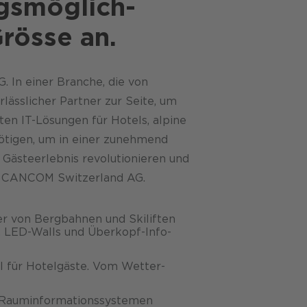
s­möglich­
Grösse an.
 In einer Branche, die von
lässlicher Partner zur Seite, um
ten IT-Lösungen für Hotels, alpine
nötigen, um in einer zunehmend
 Gästeerlebnis revolutionieren und
mit CANCOM Switzerland AG.
r von Berg­bahnen und Ski­liften
e, LED-Walls und Überkopf-Info­
l für Hotel­gäste. Vom Wetter­
d Raum­informations­systemen