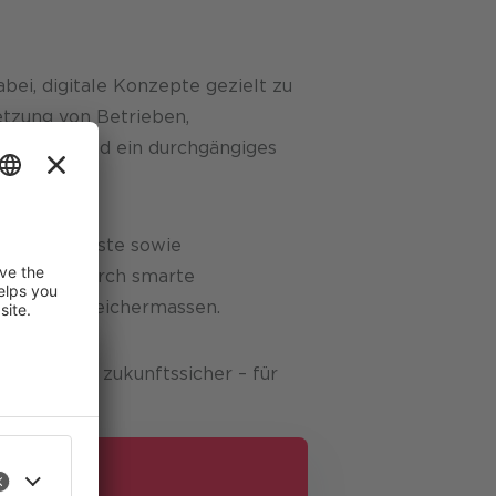
i, digitale Konzepte gezielt zu
etzung von Betrieben,
waltung
und ein durchgängiges
bote für Gäste sowie
. Ergänzt durch smarte
Regionen gleichermassen.
ovativ und zukunftssicher – für
ste