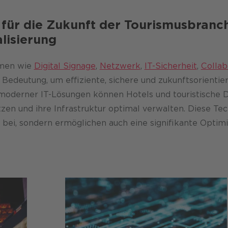
für die Zukunft der Tourismusbranch
alisierung
emen wie
Digital Signage
,
Netzwerk
,
IT-Sicherheit
,
Collab
Bedeutung, um effiziente, sichere und zukunftsorientie
moderner IT-Lösungen können Hotels und touristische D
tzen und ihre Infrastruktur optimal verwalten. Diese Tec
 bei, sondern ermöglichen auch eine signifikante Optim