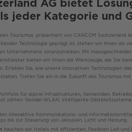
rland AG bietet Lösung
els jeder Kategorie und 
len Tourismus, präsentiert von CANCOM Switzerland AG.
ender Technologie geprägt ist, stehen wir Ihnen als ver
schen Unternehmens voranzutreiben. Mit massgeschneider
ienstleister bieten wir Ihnen die Werkzeuge, die Sie be
n. Erleben Sie, wie unsere innovativen Technologien das
gestalten. Treten Sie ein in die Zukunft des Tourismus 
ortfolio für alpine Infrastrukturen, Gemeinden, Betreibe
ot zählen: Gondel-WLAN, intelligente Gäste­leit­system
len interaktive Kommunikations- und Informations­mitte
pps bis zur Steuerung von Jalousien, Licht und Heizung.
n
hauchen wir Hotels mit effizienten, flexiblen Leit-un