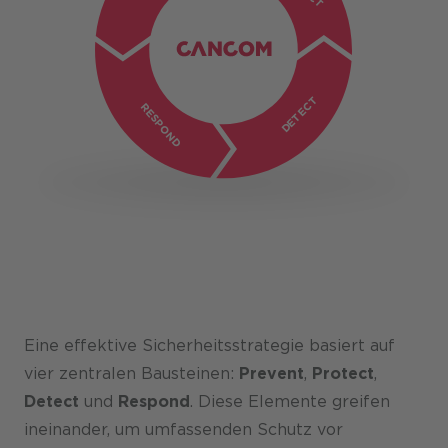
Network Security
Security Audit
Vulnerability Assessment
Incident Response (-
Security Architecture Review
Endpoint Security
Readiness)
Application Security
IT Risk Management
Forensic Analysis
Erkennen von vorhandenen
Access Control
OT Security
Systeminfektionen
Security Monitoring
DETECT
Compromise Assessment
RESPOND
Vulnerability Assessment
Eine effektive Sicherheitsstrategie basiert auf
vier zentralen Bausteinen:
Prevent
,
Protect
,
Detect
und
Respond
. Diese Elemente greifen
ineinander, um umfassenden Schutz vor