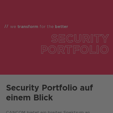
we
transform
for the
better
SECURITY
PORTFOLIO
Security Portfolio auf
einem Blick
CANCOM bietet ein breites Spektrum an