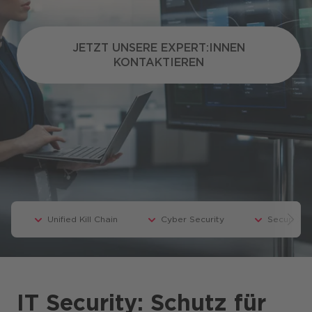
JETZT UNSERE EXPERT:INNEN
JETZT UNSERE EXPERT:INNEN
KONTAKTIEREN
KONTAKTIEREN
Presse
CANCOM Produkte
Events
Blog
Podcast
Unified Kill Chain
Cyber Security
Security S
Karriere
IT Security: Schutz für
Business-Themen