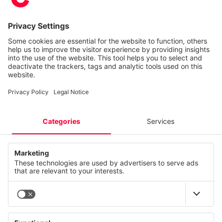
Expert:innen und lassen Sie
sich über die vielfältigen
Cyber-Security-Lösungen
beraten.
Vorname*
Nachname*
Business E-Mail*
Unternehmen
Nachricht*