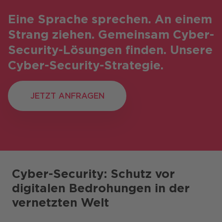
Eine Sprache sprechen. An einem
Strang ziehen. Gemeinsam Cyber-
Security-Lösungen finden. Unsere
Cyber-Security-Strategie.
JETZT ANFRAGEN
JETZT ANFRAGEN
Cyber-Security: Schutz vor
digitalen Bedrohungen in der
vernetzten Welt