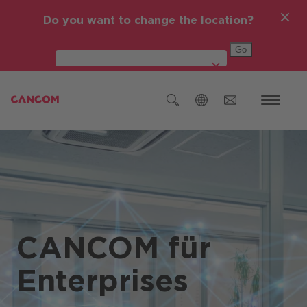
Do you want to change the location?
Global (English)
Österreich
Deutschland
Czech Republic (čeština)
CANCOM für
Romania (Română)
IT-Themen
Global (English)
Enterprises