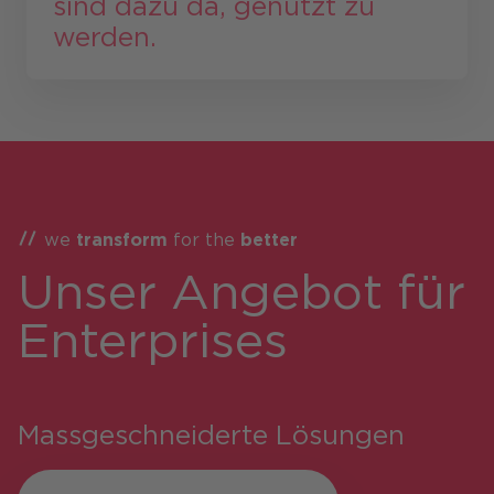
sind dazu da, genutzt zu
werden.
we
transform
for the
better
Unser Ange­bot für
Enterprises
Massgeschneiderte Lösungen