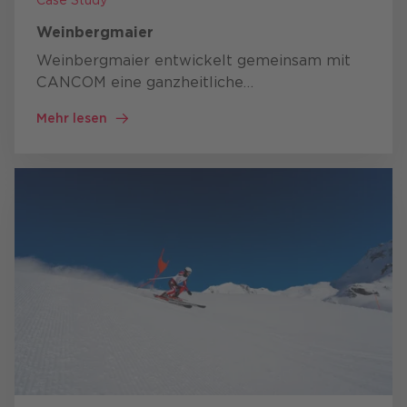
Case Study
Weinbergmaier
Weinbergmaier entwickelt gemeinsam mit
CANCOM eine ganzheitliche
Digitalisierungsstrategie.
Im Fokus stehen
Mehr lesen
innovative Use Cases und eine klare Digital
Roadmap…