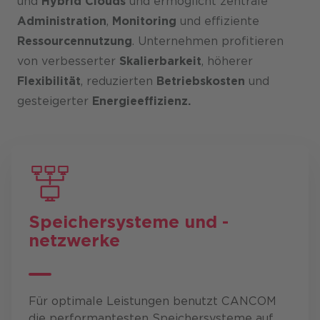
und
Hybrid Clouds
und ermöglicht zentrale
Administration
,
Monitoring
und effiziente
Ressourcennutzung
. Unternehmen profitieren
von verbesserter
Skalierbarkeit
, höherer
Flexibilität
, reduzierten
Betriebskosten
und
gesteigerter
Energieeffizienz.
Speicher
systeme und -
netzwerke
Für optimale Leistungen benutzt CANCOM
die performantesten Speichersysteme auf