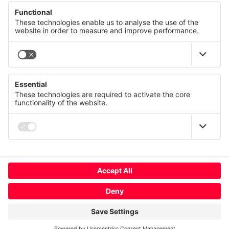
© CANCOM Switzerland AG 2021 - 2026
Presse
Karriere
AGB
Wir respektieren Ihre Privatsphäre
Kontakt
Diese Website verwendet Cookies und ähnliche
Impressum
Technologien, um unsere Dienste anzubieten, stetig zu
verbessern und Werbung entsprechend Ihrer Interessen
Datenschutzerklärung
anzuzeigen. Ihre Einwilligung können Sie jederzeit mit
Wirkung für die Zukunft widerrufen oder ändern.
Nutzungsbedingungen
Compliance
Datenschutz
Impressum
Cookie-Nutzung ändern
Mehr
Österreich
Ablehnen
Alle akzeptieren