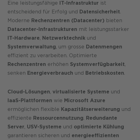
Eine leistungsfähige
IT-Infrastruktur
ist
entscheidend für Erfolg und
Datensicherheit
.
Moderne
Rechenzentren (Datacenter)
bieten
Datacenter-Infrastrukturen
mit leistungsstarker
IT-Hardware
,
Netzwerktechnik
und
Systemverwaltung
, um grosse
Datenmengen
effizient zu verarbeiten. Optimierte
Rechenzentren
erhöhen
Systemverfügbarkeit
,
senken
Energieverbrauch
und
Betriebskosten
.
Cloud-Lösungen
,
virtualisierte Systeme
und
IaaS-Plattformen
wie
Microsoft Azure
ermöglichen flexible
Kapazitätserweiterung
und
effiziente
Ressourcennutzung
.
Redundante
Server
,
USV-Systeme
und
optimierte Kühlung
garantieren sicheren und
energieeffizienten