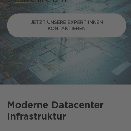
JETZT UNSERE EXPERT:INNEN
JETZT UNSERE EXPERT:INNEN
KONTAKTIEREN
KONTAKTIEREN
Presse
CANCOM Produkte
Events
Blog
Podcast
Karriere
Moderne Datacenter
Infrastruktur
Business-Themen