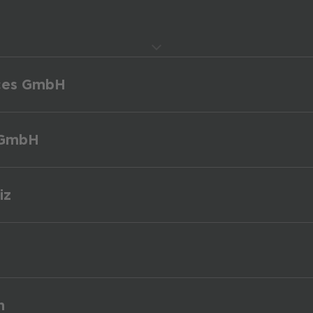
ces GmbH
 GmbH
iz
n