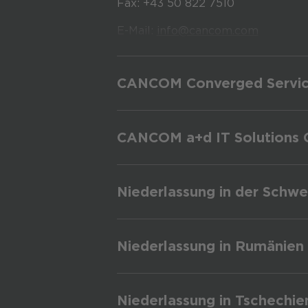
Fax: +43 50 822 7510
E-Mail:
info@cancom.com
CANCOM Converged Servi
CANCOM a+d IT Solutions
CANCOM a+d IT Solutions GmbH
Niederlassung in der Schwe
info@cancom.com
CANCOM Switzerland AG
Niederlassung in Rumänien
office@cancom.at
CANCOM Romania SRL
Niederlassung in Tschechie