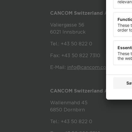
anzuzeige
widerrufe
CANCOM Switzerland AG in Innsb
Datenschu
Valiergasse 56
6021 Innsbruck
Tel.: +43 50 822 0
Fax: +43 50 822 7310
E-Mail:
info@cancom.com
CANCOM Switzerland AG in Vorar
Wallenmahd 45
6850 Dornbirn
Tel.: +43 50 822 0