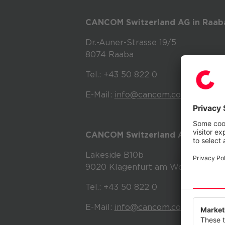
CANCOM Switzerland AG in Raab
Dr.-Auner-Strasse 19/5
8074 Raaba
Tel.: +43 50 822 0
E-Mail:
info@cancom.com
CANCOM Switzerland AG in Klage
Lakeside B10b
9020 Klagenfurt am Wörthersee
Tel.: +43 50 822 0
Wir resp
E-Mail:
info@cancom.com
Diese Web
anzubiete