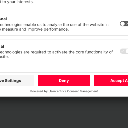
n. Ihre Einwilligung können Sie jederzeit mit Wirkung für die Zukunft
n oder ändern.
ruck
tz
Impressum
Mehr
Ablehnen
Alle akzepti
lberg