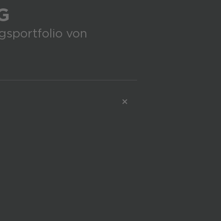
G
gsportfolio von