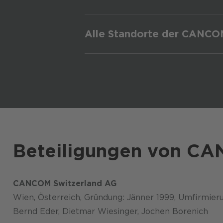
info.ch@cancom.com
CANCOM Czech Republic s.r.o.
info@cancom.com
Alle Standorte der CANC
In Europa und der Welt zuhause 
office@cancom.at
info.ro@cancom.com
info.cz@cancom.com
Beteiligungen von CA
office@cancom.at
CANCOM Switzerland AG
Wien, Österreich, Gründung: Jänner 1999, Umfirmier
Bernd Eder, Dietmar Wiesinger, Jochen Borenich