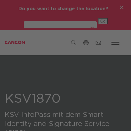
Do you want to change the location?
Global (English)
Österreich
Deutschland
Czech Republic (čeština)
KSV1870
Romania (Română)
IT-Themen
KSV InfoPass mit dem Smart
Global (English)
Identity and Signature Service