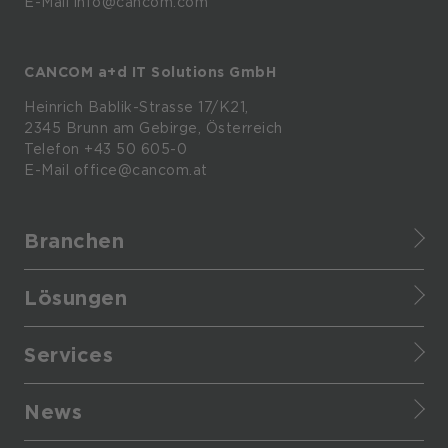
E-Mail info@cancom.com
CANCOM a+d IT Solutions GmbH
Heinrich
Bablik-Strasse
17/K21,
2345
Brunn
am
Gebirge, Österreich
Telefon
+43 50 605-0
E-Mail
office@cancom.at
Branchen
Finance
Lösungen
Healthcare
IT-Themen
Retail
Services
CANCOM Produkte
Manufacturing
Cyber Defense Center
Business-Themen
Enterprise
News
Infrastructure as a service
Cloud
Provider
Presse