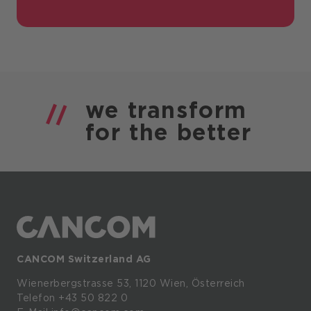
we
transform
for the
better
CANCOM Switzerland AG
Wienerbergstrasse
53,
1120
Wien,
Österreich
Telefon +43 50 822 0