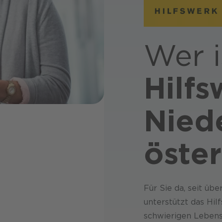
Wer i
Hilfs
Nied
öster
Für Sie da, seit üb
unterstützt das Hil
schwierigen Lebens­