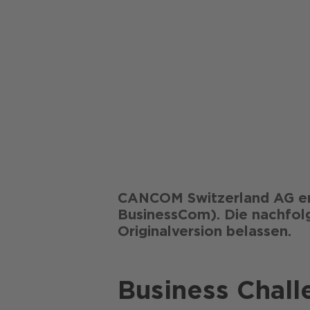
CANCOM Switzerland AG en
BusinessCom). Die nachfolg
Originalversion belassen.
Business Chall