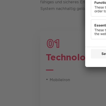
Datenschu
fähiges und sicheres Enterprise M
System nachhaltig gelöst werden.
Technologie
MobileIron