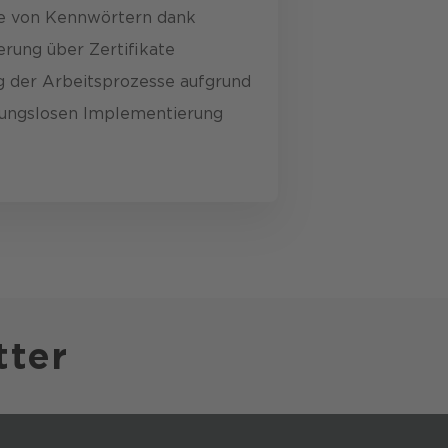
be von Kennwörtern dank
erung über Zertifikate
 der Arbeits­prozesse aufgrund
bungslosen Implementierung
tter