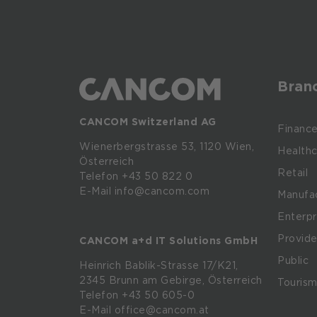
Bran
CANCOM Switzerland AG
Financ
Wienerbergstrasse
53,
1120
Wien,
Healthc
Österreich
Retail
Telefon +43 50 822 0
E-Mail info@cancom.com
Manufac
Enterpr
Provide
CANCOM a+d IT Solutions GmbH
Public
Heinrich
Bablik-Strasse
17/K21,
2345
Brunn
am
Gebirge, Österreich
Touris
Telefon
+43 50 605-0
E-Mail
office@cancom.at