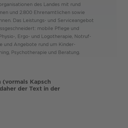
­organisationen des Landes mit rund
nnen und 2.800 Ehren­amtlichen sowie
nnen. Das Leistungs- und Service­angebot
ass­geschneidert: mobile Pflege und
hysio-, Ergo- und Logotherapie, Notruf­
ice und Angebote rund um Kinder­
ining, Psycho­therapie und Beratung.
 (vormals Kapsch
aher der Text in der