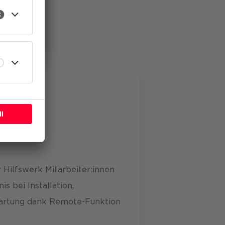
eren
r Hilfswerk Mitarbeiter:innen
is bei Installation,
Wartung dank Remote-Funktion