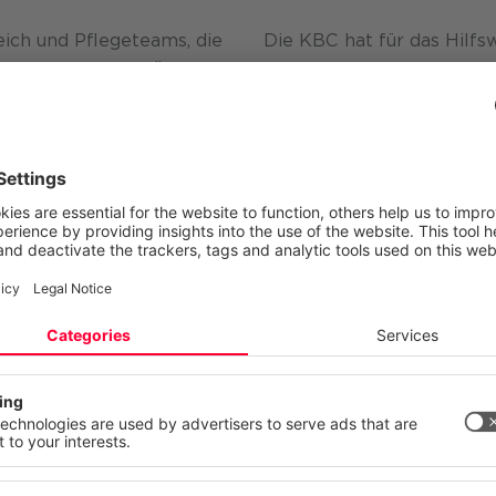
ich und Pflege­teams, die
Die KBC hat für das Hilfs
st das Hilfswerk NÖ
Management-Lösung des Sp
t. Das Management ist
und realisiert. Über eine 
e einer «Dienst­leistung
notwendigen Sicherheits-F
istungs­daten und alle
vertraulicher Daten – lass
n vor Ort erfasst werden
geräte und Applikationen 
ich müssen die zum
übertragung zwischen den
aten der zu betreuenden
Rechen­zentrum sowie die
its­pläne und
zuverlässig ablaufen. Spe
Stelle zusammenlaufen.
Connect Communication er
werk NÖ eingesetzten
und die Zeit- und Leistungs
ektieren Ihre Privatsphäre
zum Telefonieren
site verwendet Cookies und ähnliche Technologien, um unsere Dien
Funktionen waren aus
n, stetig zu verbessern und Werbung entsprechend Ihrer Interessen
n. Ihre Einwilligung können Sie jederzeit mit Wirkung für die Zukunft
s in allem können diese
n oder ändern.
er ein hoch­leistungs­