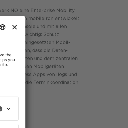
werk NÖ eine Enterprise Mobility
ezialisten mobilelron entwickelt
zentrale Konsole und mit allen
eatures – wichtig: Schutz
en sich die eingesetzten Mobil­
so verwalten, dass die Daten­
 Mobil­geräten und dem zentralen
 Apps auf den Mobil­geräten
zielle Business Apps von Ilogs und
leichtern die Termin­koordination
­erfassung..
ste