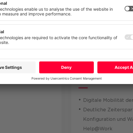
tz
Impressum
obility Management-
Mehr
Ablehnen
Alle akzepti
Value
Digitale Mobilität de
Deutliche Zeit­ersparn
Konfiguration und 
Help@Work