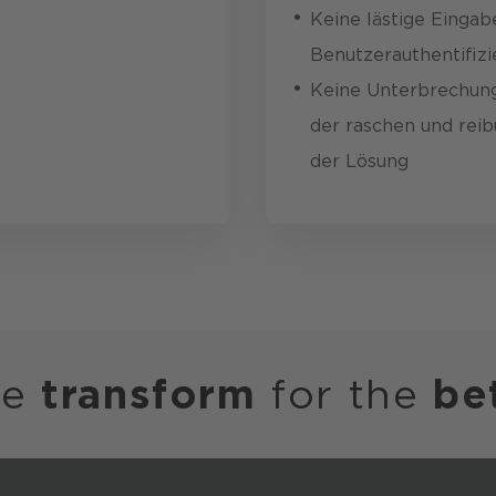
Keine lästige Einga
Benutzer­authentifizi
Keine Unterbrechung
der raschen und rei
der Lösung
we
transform
for the
be