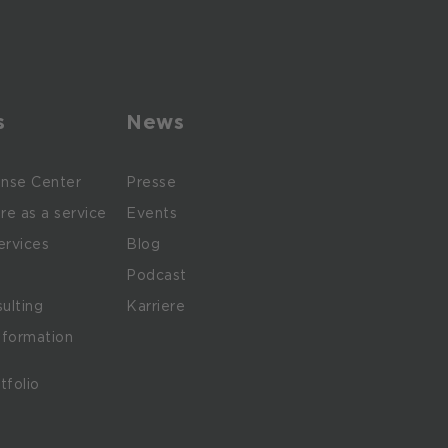
s
News
nse Center
Presse
ure as a service
Events
rvices
Blog
Podcast
sulting
Karriere
sformation
tfolio