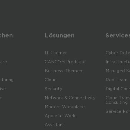
chen
Lösungen
Service
e
IT-Themen
Cyber Defe
are
CANCOM Produkte
Infrastruct
Business-Themen
Managed Se
turing
Cloud
Red Team
ise
Security
Digital Con
r
Network & Connectivity
Cloud Tran
Consulting
Modern Workplace
Service Por
m
Apple at Work
Assistant