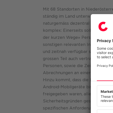
Mit 68 Standorten in Niederösterre
ständig im Land unterwegs sind, i
naturgemäss dezentral organisier
komplex: Einerseits sollen im Sinn
der kurzen Wege» Personen- und Le
sonstigen relevanten Informatione
und zeitnah verfügbar sein. Zugle
grossen Teil auch vertraulichen D
Personen, sowie die Zeit- und Arbe
Abrechnungen an einer zentralen 
Hinzu kommt, dass die beim Hilfs
Wir resp
Android-Mobilgeräte bis dato nur 
Diese Web
freigegeben waren, alle anderen 
anzubiete
anzuzeige
Sicherheits­gründen gesperrt. Alle
widerrufe
spezifischen Anforderungen nur üb