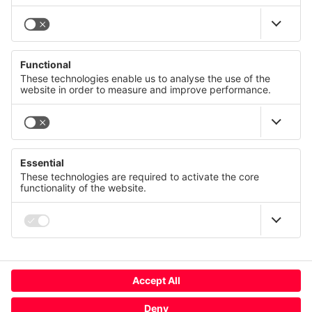
© CANCOM Switzerland AG 2021 - 2026
Presse
Karriere
AGB
Wir respektieren Ihre Privatsphäre
Kontakt
Diese Website verwendet Cookies und ähnliche
Impressum
Technologien, um unsere Dienste anzubieten, stetig zu
verbessern und Werbung entsprechend Ihrer Interessen
Datenschutzerklärung
anzuzeigen. Ihre Einwilligung können Sie jederzeit mit
Wirkung für die Zukunft widerrufen oder ändern.
Nutzungsbedingungen
Compliance
Datenschutz
Impressum
Cookie-Nutzung ändern
Mehr