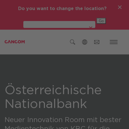
Do you want to change the location?
Global (English)
Österreich
Deutschland
Österreichische
Czech Republic (čeština)
Nationalbank
Romania (Română)
IT-Themen
Global (English)
Neuer Innovation Room mit bester
Medien­technik von KBC für die