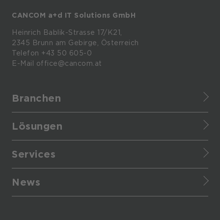
CANCOM a+d IT Solutions GmbH
Heinrich
Bablik-Strasse
17/K21,
2345
Brunn
am
Gebirge, Österreich
Telefon
+43 50 605-0
E-Mail
office@cancom.at
Branchen
Finance
Lösungen
Healthcare
IT-Themen
Retail
Services
CANCOM Produkte
Manufacturing
Cyber Defense Center
Business-Themen
Enterprise
News
Infrastructure as a service
Cloud
Provider
Presse
Managed Services
Security
Public
Events
Red Team