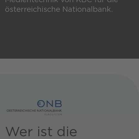
österreichische Nationalbank.
Presse
CANCOM Produkte
Events
Blog
Podcast
Karriere
Wer ist die
Business-Themen