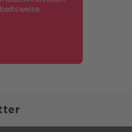
beits­weise.
tter