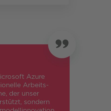
icrosoft Azure
ionelle Arbeits­
e, der unser
rstützt, sondern
modell­innovation.