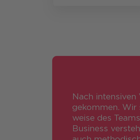
Nach intensiven 
gekommen. Wir sc
weise des Teams.
Business versteht
auch methodisch 