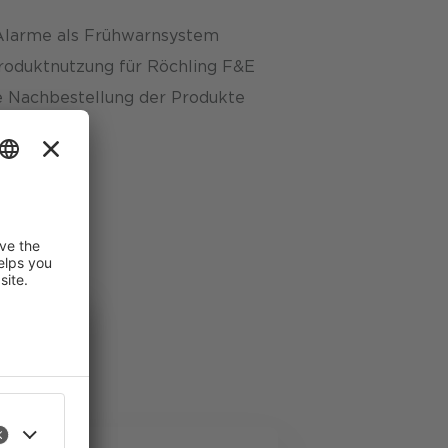
-Alarme als Frühwarnsystem
Produktnutzung für Röchling F&E
he Nachbestellung der Produkte
ste