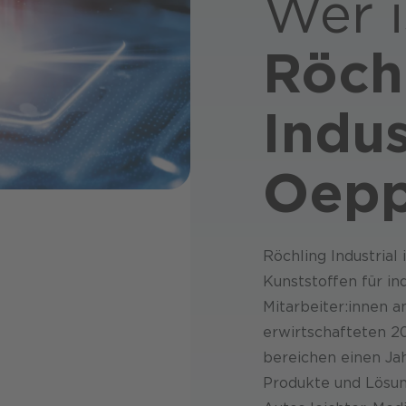
Wer i
Röch
Indus
Oepp
Röchling Industrial
Kunststoffen für in
Mitarbeiter:innen a
erwirt­schafteten 2
bereichen einen Jah
Produkte und Lösun