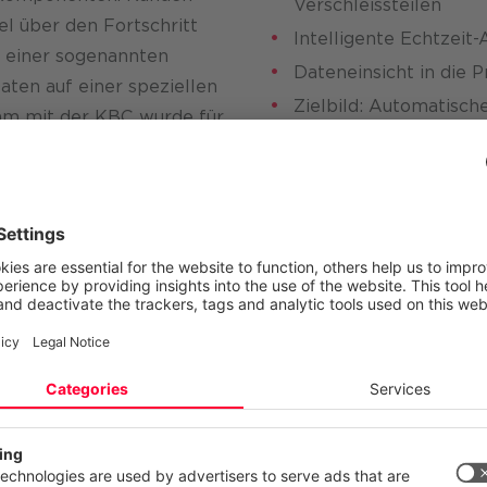
Verschleissteilen
l über den Fort­schritt
Intelligente Echtzeit
e einer sogenannten
Dateneinsicht in die 
ten auf einer speziellen
Zielbild: Automatisc
am mit der KBC wurde für
und Abo-Modell
eine innovative, zukunfts­
gesetzt.
Polymere führen zu teuren
nsorik um automatisiert
atenbasis zur
ektieren Ihre Privatsphäre
site verwendet Cookies und ähnliche Technologien, um unsere Dien
n, stetig zu verbessern und Werbung entsprechend Ihrer Interessen