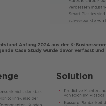
Autos leichter, Me
verbessern industr
Smart Plastics sind
schwerpunkte von Rö
tstand Anfang 2024 aus der K-Businesscom
ende Case Study wurde davor verfasst und d
enge
Solution
Predictive Maintenan
ensorik nicht denkbar.
von Röchling Plastics
onitoring», also der
Bessere Planbarkeit 
Komponenten. Kunden­