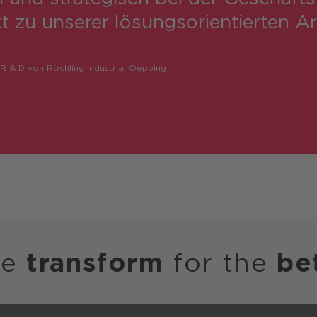
 zu unserer lösungs­orientierten Ar
 & D von Röchling Industrial Oepping
we
transform
for the
be