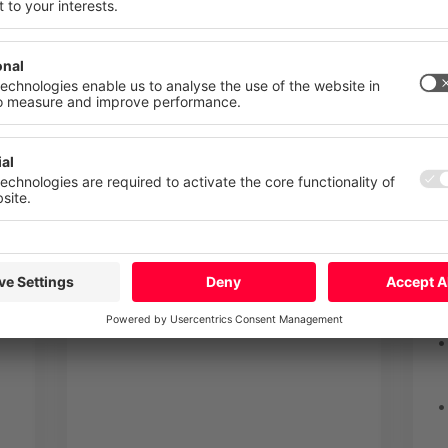
n. Ihre Einwilligung können Sie jederzeit mit Wirkung für die Zukunft
n oder ändern.
tz
Impressum
Technologie
Mehr
Ablehnen
Alle akzepti
Framework „Smart Product"
Microsoft Azure