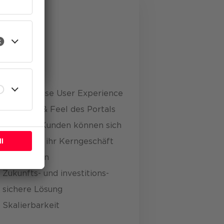
Value
eren
Zeitgemässe User Experience
und Look & Feel des Portals
Röchling-Kunden können sich
weiter auf ihr Kern­geschäft
fokussieren
Zukunfts- und investitions­
sichere Lösung
Skalierbarkeit