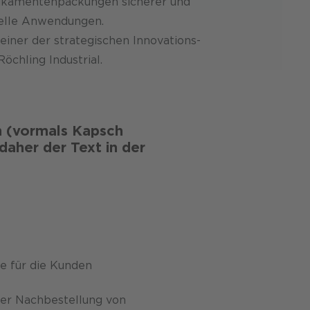
dikamenten­packungen sicherer und
ielle Anwendungen.
 einer der strategischen Innovations­
chling Industrial.
 (vormals Kapsch
aher der Text in der
ce für die Kunden
der Nachbestellung von