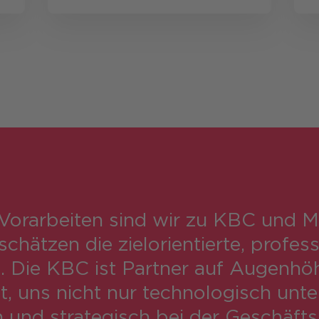
Vorarbeiten sind wir zu KBC und M
hätzen die zielorientierte, profess
 Die KBC ist Partner auf Augenhöh
, uns nicht nur techno­logisch unte
und strategisch bei der Geschäfts­