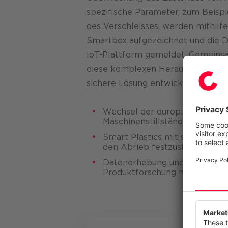
spezifische Parameter, zum Beispie
des Verschleisses, werden mithilf
Smartbox aufgezeichnet und die Da
IoT-Plattform gemeldet. Gemeins
diese komplexen Heraus­forderung 
sichere Lösung entwickelt und um
Wechsel der duroplastischen 
Maschinenstillständen
Smart Plastics mit smarter Se
den Abrieb festzustellen
Datenerhebung und zentrale D
Produktforschung notwendig
Wir resp
Diese Web
anzubiete