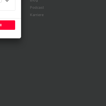
rvices
Blog
Podcast
sulting
Karriere
sformation
tfolio