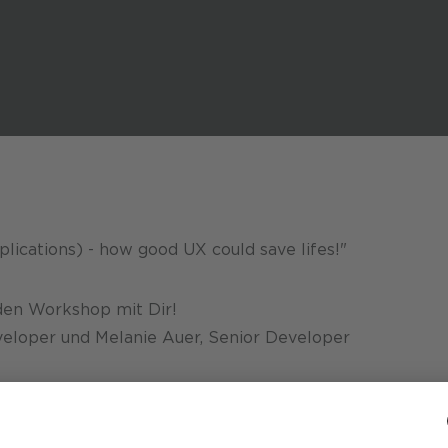
pplications) - how good UX could save lifes!"
den Workshop mit Dir!
eveloper und Melanie Auer, Senior Developer