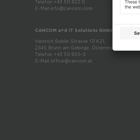
Retail
Telefon +43 50 822 0
E-Mail info@cancom.com
Manufac
Enterpr
Provide
CANCOM a+d IT Solutions GmbH
Public
Heinrich
Bablik-Strasse
17/K21,
2345
Brunn
am
Gebirge, Österreich
Touris
Telefon
+43 50 605-0
E-Mail
office@cancom.at