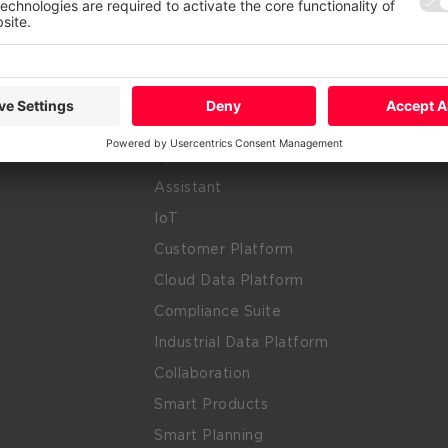
Business-Themen
Managed Se
turing
Cloud
Red Team
ise
Security
Digital Con
r
Network & Connectivity
Cloud Tran
Consulting
Modern Workplace
Service Por
m
Apple at Work
Assistant
IoT
Customer Platform
Cloud Data Platform
Compliance Suite
Industrial Data Platform
Collaboration
Smart Products
Smart Planning