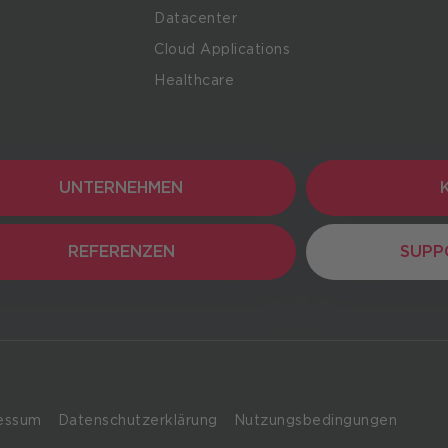
Datacenter
Cloud Applications
Healthcare
UNTERNEHMEN
UNTERNEHMEN
K
REFERENZEN
REFERENZEN
SUPP
SUPP
essum
Datenschutzerklärung
Nutzungsbedingungen