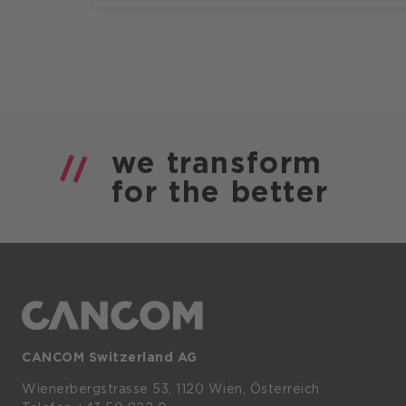
we
transform
for the
better
CANCOM Switzerland AG
Wienerbergstrasse
53,
1120
Wien,
Österreich