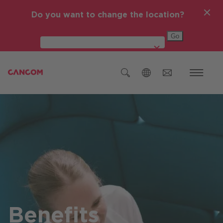
Do you want to change the location?
Global (English)
Österreich
Deutschland
Czech Republic (čeština)
Romania (Română)
IT-Themen
Global (English)
Benefits