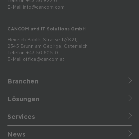
Telefon +43 50 822 0
E-Mail info@cancom.com
CANCOM a+d IT Solutions GmbH
Heinrich
Bablik-Strasse
17/K21,
2345
Brunn
am
Gebirge, Österreich
Telefon
+43 50 605-0
E-Mail
office@cancom.at
Branchen
Finance
Lösungen
Healthcare
IT-Themen
Retail
Services
CANCOM Produkte
Manufacturing
Cyber Defense Center
Business-Themen
Enterprise
News
Infrastructure as a service