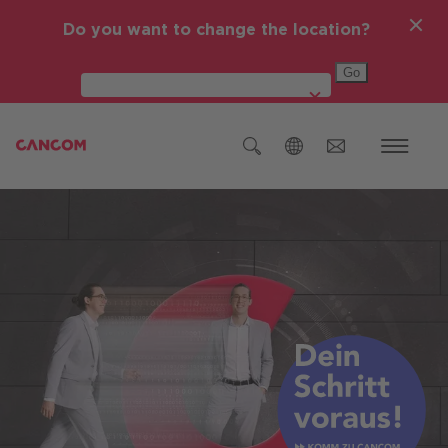
Do you want to change the location?
Global (English)
Österreich
Deutschland
Czech Republic (čeština)
Romania (Română)
IT-Themen
Global (English)