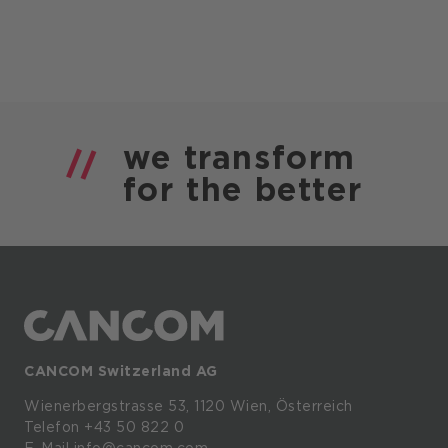
we
transform
for the
better
CANCOM Switzerland AG
Wienerbergstrasse
53,
1120
Wien,
Österreich
Telefon +43 50 822 0