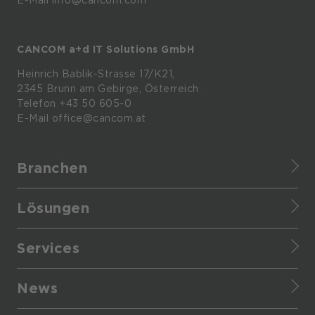
E-Mail info@cancom.com
CANCOM a+d IT Solutions GmbH
Heinrich
Bablik-Strasse
17/K21,
2345
Brunn
am
Gebirge, Österreich
Telefon
+43 50 605-0
E-Mail
office@cancom.at
Branchen
Finance
Lösungen
Healthcare
IT-Themen
Retail
Services
CANCOM Produkte
Manufacturing
Cyber Defense Center
Business-Themen
Enterprise
News
Infrastructure as a service
Cloud
Provider
Presse